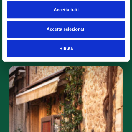
la fedeltà compensano. Inoltre, sul piano dei
costi, il turismo di prossimità richiede meno
Accetta tutti
infrastrutture di marketing e una
comunicazione più mirata spesso basata su
canali digitali locali, passaparola, e presenza
Accetta selezionati
nelle piattaforme di scoperta territoriale. La
barriera d’ingresso, per una piccola impresa,
è molto più accessibile.
Rifiuta