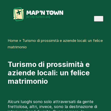
Skip
to
content
Open
menu
Home
»
Turismo di prossimità e aziende locali: un felice
matrimonio
Turismo di prossimità e
aziende locali: un felice
matrimonio
Alcuni luoghi sono solo attraversati da gente
frettolosa, altri, invece, sono la destinazione di