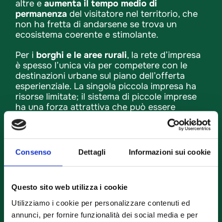
altre e
aumenta il tempo medio di
permanenza
del visitatore nel territorio, che
non ha fretta di andarsene se trova un
ecosistema coerente e stimolante.
Per i
borghi e le aree rurali
, la rete d’impresa
è spesso l’unica via per competere con le
destinazioni urbane sul piano dell’offerta
esperienziale. La singola piccola impresa ha
risorse limitate; il sistema di piccole imprese
ha una forza attrattiva che può essere
sorprendente.
Consenso
Dettagli
Informazioni sui cookie
Differenza tra turismo di prossimità
vs turismo di massa
Questo sito web utilizza i cookie
Utilizziamo i cookie per personalizzare contenuti ed
La domanda che molti imprenditori si
annunci, per fornire funzionalità dei social media e per
pongono è legittima: vale la pena investire