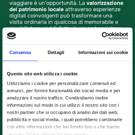
viaggiare è un’opportunità. La
valorizzazione
del patrimonio locale
attraverso esperienze
digitali coinvolgenti può trasformare una
visita ordinaria in qualcosa di memorabile e
un visitatore soddisfatto in un ambasciatore
spontaneo del territorio, che condivide,
racconta, torna e lo fa con qualcuno al
seguito per condividere le proprie scoperte.
Consenso
Dettagli
Informazioni sui cookie
Le piattaforme che combinano
esplorazione
territoriale
e
gamification
– cioè meccanismi
di gioco applicati alla scoperta dei luoghi –
Questo sito web utilizza i cookie
permettono di costruire itinerari tematici,
Utilizziamo i cookie per personalizzare contenuti ed
cacce al tesoro urbane, percorsi culturali
annunci, per fornire funzionalità dei social media e per
interattivi. Tutto senza dover scrivere una
riga di codice.
analizzare il nostro traffico. Condividiamo inoltre
informazioni sul modo in cui utilizzi il nostro sito con i
nostri partner che si occupano di analisi dei dati web,
pubblicità e social media, i quali potrebbero combinarle
Come creare un’esperienza locale
con altre informazioni che hai fornito loro o che hanno
raccolto dal tuo utilizzo dei loro servizi.