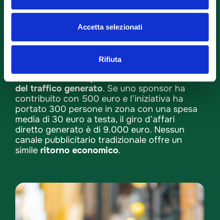
(quanti erano fuori comune? fuori provincia?),
l’engagement digitale dell’iniziativa
(condivisioni, menzioni, foto e geotag), e
Accetta selezionati
confronto con edizioni precedenti, se
disponibile.
Rifiuta
È poi molto importante mostrare il
confronto
tra il costo della sponsorizzazione e il valore
del traffico generato
. Se uno sponsor ha
contribuito con 500 euro e l’iniziativa ha
portato 300 persone in zona con una spesa
media di 30 euro a testa, il giro d’affari
diretto generato è di 9.000 euro. Nessun
canale pubblicitario tradizionale offre un
simile
ritorno economico
.