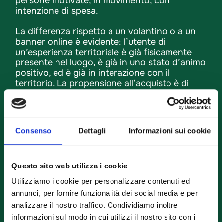
persone motivate, in movimento, con
intenzione di spesa.
La differenza rispetto a un volantino o a un
banner online è evidente: l’utente di
un’esperienza territoriale è già fisicamente
presente nel luogo, è già in uno stato d’animo
positivo, ed è già in interazione con il
territorio. La propensione all’acquisto è di
conseguenza più alta.
Consenso
Dettagli
Informazioni sui cookie
Strategie per pro loco: come
dimostrare il valore dei visitatori agli
Questo sito web utilizza i cookie
sponsor
Utilizziamo i cookie per personalizzare contenuti ed
annunci, per fornire funzionalità dei social media e per
Uno degli ostacoli più comuni nelle
strategie
analizzare il nostro traffico. Condividiamo inoltre
per pro loco
è la difficoltà a produrre dati
informazioni sul modo in cui utilizzi il nostro sito con i