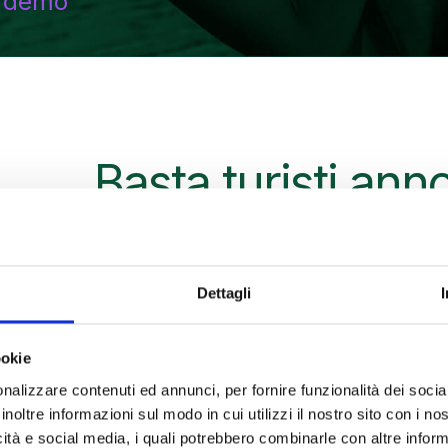
a demo
Basta turisti anno
ino, le audioguide si scaricano, le visit
Dettagli
enticano), le cartine si perdono al bar 
ookie
nalizzare contenuti ed annunci, per fornire funzionalità dei socia
inoltre informazioni sul modo in cui utilizzi il nostro sito con i n
Con
Map ‘N To
icità e social media, i quali potrebbero combinarle con altre inform