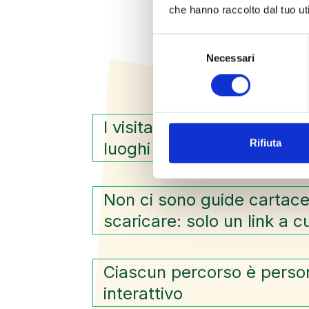
che hanno raccolto dal tuo uti
Selezione
Necessari
del
consenso
I visitatori esplorano atti
Rifiuta
luoghi
Non ci sono guide cartac
scaricare: solo un link a 
Ciascun percorso è person
interattivo