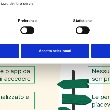
lizzo dei loro servizi.
Preferenze
Statistiche
vamente i
Le atti
Accetta selezionati
(e pot
ee o app da
Nessun
cui accedere
sempr
alizzato e
Le per
piacev