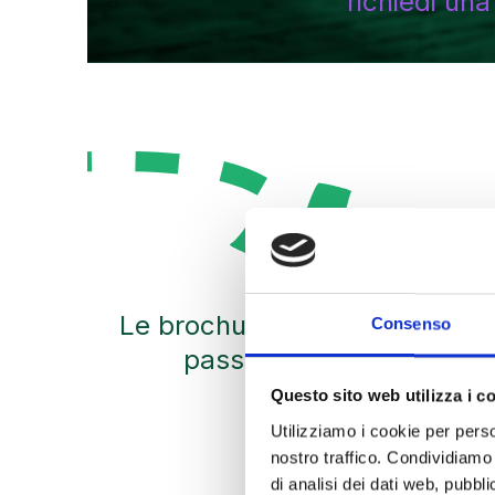
richiedi un
Le brochure finiscono nel cest
Consenso
passivamente (che si dim
Questo sito web utilizza i c
Utilizziamo i cookie per perso
nostro traffico. Condividiamo 
di analisi dei dati web, pubbl