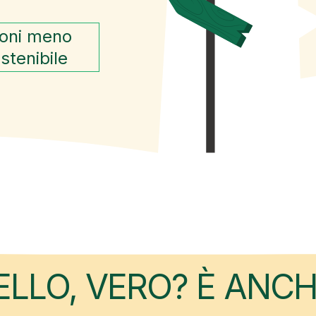
ioni meno
stenibile
ELLO, VERO? È ANCH