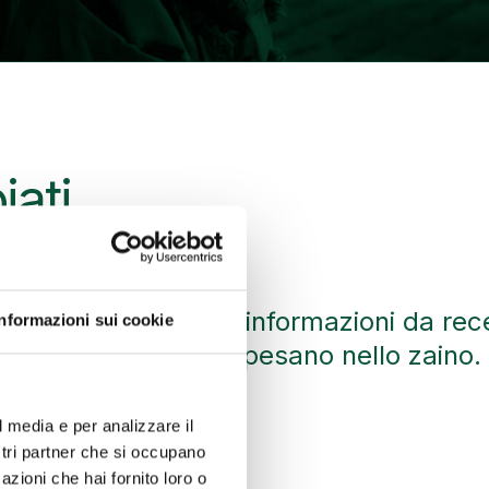
iati
e guidate forniscono informazioni da rec
Informazioni sui cookie
e le guide cartacee pesano nello zaino.
l media e per analizzare il
ostri partner che si occupano
wn
azioni che hai fornito loro o