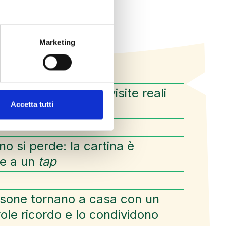
Marketing
vità locali ricevono visite reali
Accetta tutti
enziali acquisti)
o si perde: la cartina è
e a un
tap
sone tornano a casa con un
ole ricordo e lo condividono